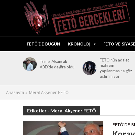
FETÖ’DE BUGÜN
KRONOLOJI
FETÖ VE SIYAS
FETÖ’nün adalet
Temel Alsancak
mahrem
ABD’de deşifre oldu
yapılanmasına göz
açtırılmıyor
Anasayfa
»
Meral Akşener FETÖ
Etiketler - Meral Akşener FETÖ
FETÖ'DE 
Koray