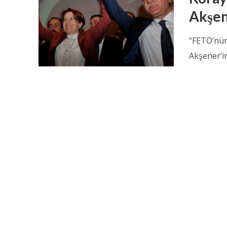
Akşene
“FETÖ’nün
Akşener’in