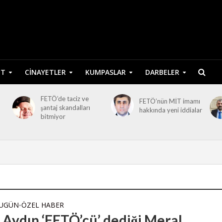
ET
CINAYETLER
KUMPASLAR
DARBELER
FETÖ’de taciz ve
FETÖ’nün MİT imamı
şantaj skandalları
hakkında yeni iddialar
bitmiyor
BUGÜN
ÖZEL HABER
•
 Aydın ‘FETÖ’cü’ dediği Meral