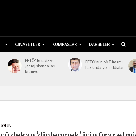
ET
CINAYETLER
KUMPASLAR
DARBELER
FETÖ’de taciz ve
FETÖ’nün MİT imamı
şantaj skandalları
hakkında yeni iddialar
bitmiyor
BUGÜN
cü dekan ‘dinlenmek’ için firar etmi