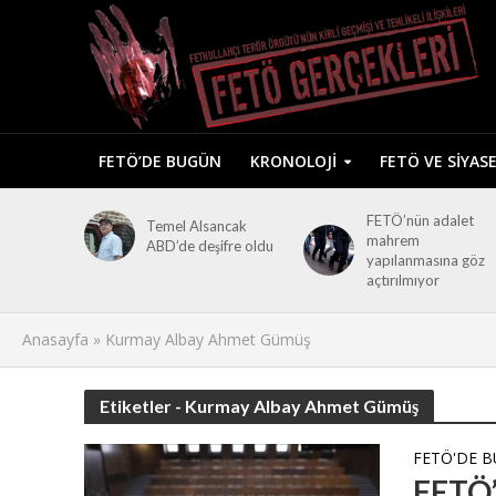
FETÖ’DE BUGÜN
KRONOLOJI
FETÖ VE SIYAS
FETÖ’nün adalet
Temel Alsancak
mahrem
ABD’de deşifre oldu
yapılanmasına göz
açtırılmıyor
Anasayfa
»
Kurmay Albay Ahmet Gümüş
Etiketler - Kurmay Albay Ahmet Gümüş
FETÖ'DE 
FETÖ’