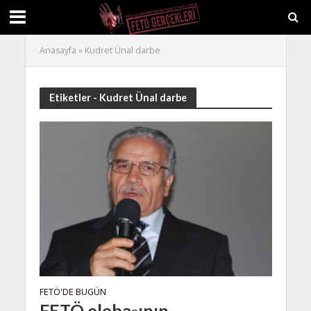
Anasayfa
»
Kudret Ünal darbe
Etiketler - Kudret Ünal darbe
FETÖ'DE BUGÜN
FETÖ elebaşının