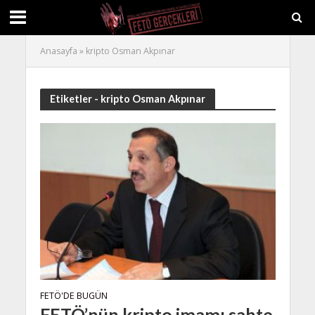
Anasayfa
»
kripto Osman Akpınar
Etiketler - kripto Osman Akpınar
FETÖ'DE BUGÜN
FETÖ’nün kripto imamı sahte