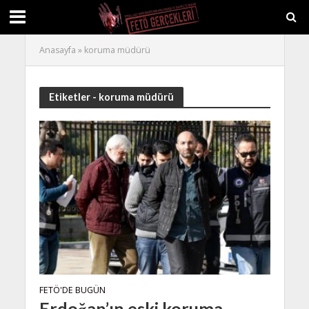
Anasayfa
»
koruma müdürü
Etiketler - koruma müdürü
FETÖ'DE BUGÜN
Erdoğan’ın eski koruma