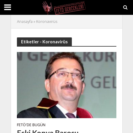
Anasayfa
»
Koronavirüs
Etiketler - Koronavirüs
FETÖ'DE BUGÜN
Eski Konya Barosu