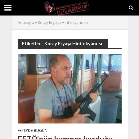
Anasayfa
»
Koray Eryaşa Hint okyanusu
Etiketler - Koray Eryaşa Hint okyanusu
FETÖ'DE BUGÜN
FETÖ’nün kumpas kurduğu