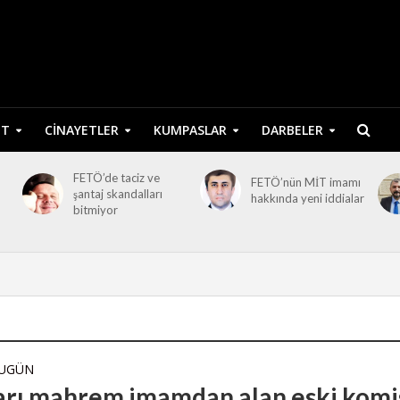
ET
CINAYETLER
KUMPASLAR
DARBELER
FETÖ’de taciz ve
FETÖ’nün MİT imamı
şantaj skandalları
hakkında yeni iddialar
bitmiyor
BUGÜN
arı mahrem imamdan alan eski komi