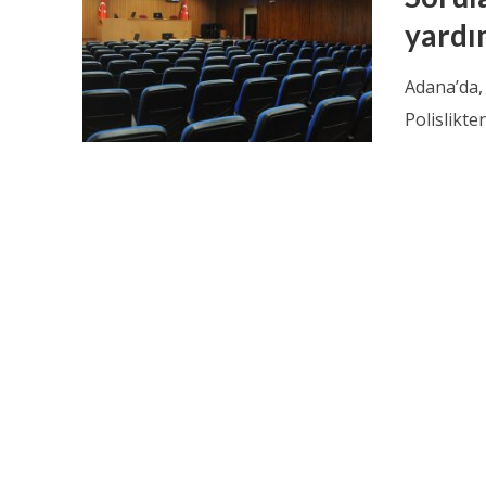
yardım
Adana’da,
Polislikte