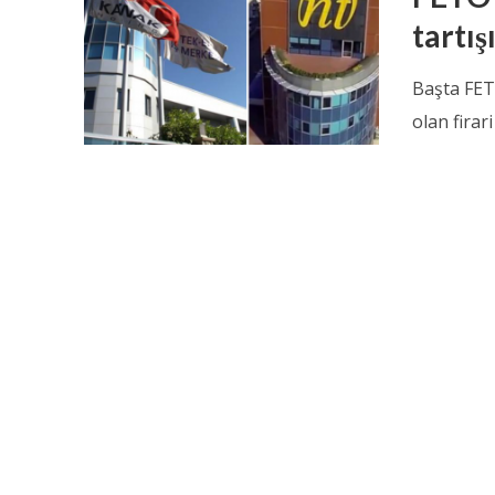
tartış
Başta FET
olan firar