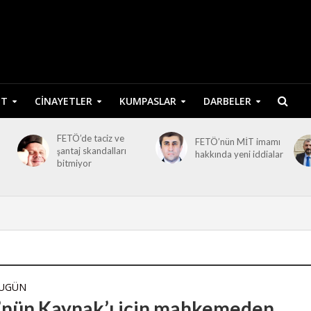
ET
CINAYETLER
KUMPASLAR
DARBELER
FETÖ’de taciz ve
FETÖ’nün MİT imamı
şantaj skandalları
hakkında yeni iddialar
bitmiyor
BUGÜN
nün Kaynak’ı için mahkemeden