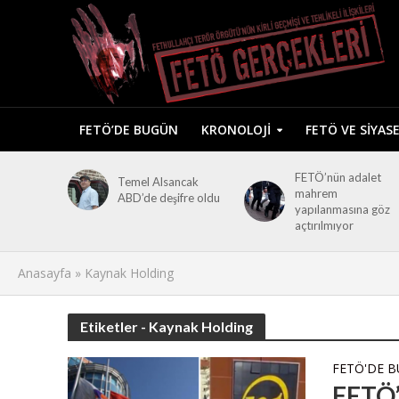
FETÖ’DE BUGÜN
KRONOLOJI
FETÖ VE SIYAS
FETÖ’nün adalet
Temel Alsancak
mahrem
ABD’de deşifre oldu
yapılanmasına göz
açtırılmıyor
Anasayfa
»
Kaynak Holding
Etiketler - Kaynak Holding
FETÖ'DE 
FETÖ’