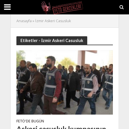
Anasayfa
»
İzmir Askeri Casusluk
Etiketler - İzmir Askeri Casusluk
FETÖ'DE BUGÜN
Askeri casusluk kumpasının