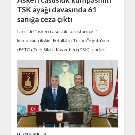
TSK ayağı davasında 61
sanığa ceza çıktı
İzmir’de “askeri casusluk soruşturması”
kumpasına ilişkin Fetullahçı Terör Örgütü’nün
(FETÖ) Türk Silahlı Kuvvetleri (TSK) içindeki...
FETÖ'DE BUGÜN