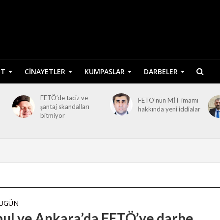
ET
CINAYETLER
KUMPASLAR
DARBELER
FETÖ’de taciz ve
FETÖ’nün MİT imamı
şantaj skandalları
hakkında yeni iddialar
bitmiyor
BUGÜN
bul ve Ankara’da FETÖ’ye darbe