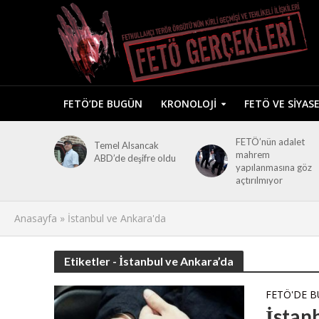
FETÖ’DE BUGÜN
KRONOLOJI
FETÖ VE SIYAS
FETÖ’nün adalet
Temel Alsancak
mahrem
ABD’de deşifre oldu
yapılanmasına göz
açtırılmıyor
Anasayfa
»
İstanbul ve Ankara'da
Etiketler - İstanbul ve Ankara’da
FETÖ'DE 
İstan