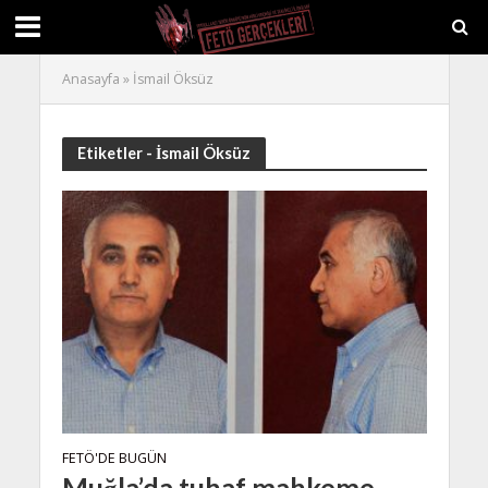
Anasayfa
»
İsmail Öksüz
Etiketler - İsmail Öksüz
FETÖ'DE BUGÜN
Muğla’da tuhaf mahkeme