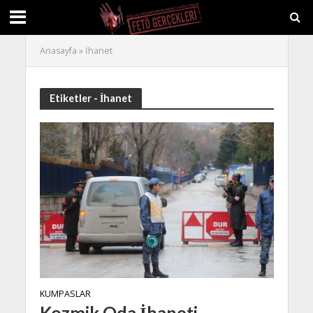
Anasayfa
»
İhanet
Etiketler - İhanet
KUMPASLAR
Kozmik Oda İhaneti