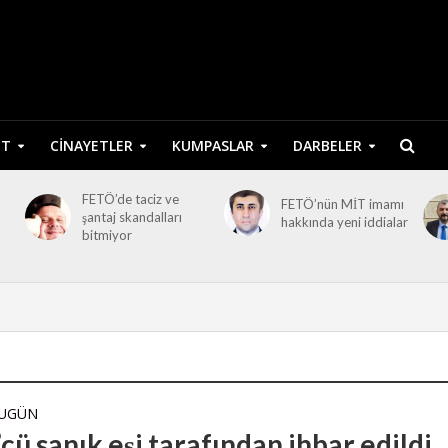
ET
CINAYETLER
KUMPASLAR
DARBELER
FETÖ’de taciz ve
FETÖ’nün MİT imamı
şantaj skandalları
hakkında yeni iddialar
bitmiyor
BUGÜN
ü sanık eşi tarafından ihbar edildi