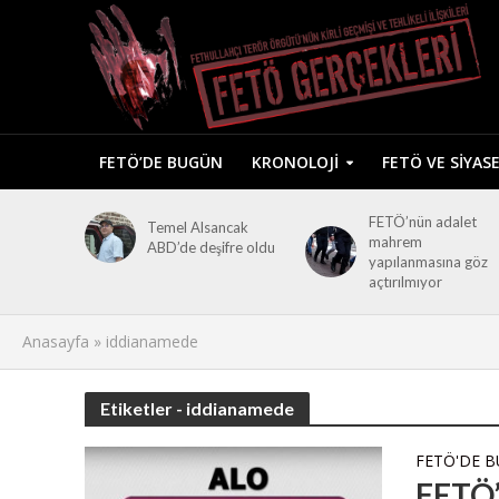
FETÖ’DE BUGÜN
KRONOLOJI
FETÖ VE SIYAS
FETÖ’nün adalet
Temel Alsancak
mahrem
ABD’de deşifre oldu
yapılanmasına göz
açtırılmıyor
Anasayfa
»
iddianamede
Etiketler - iddianamede
FETÖ'DE 
FETÖ’c