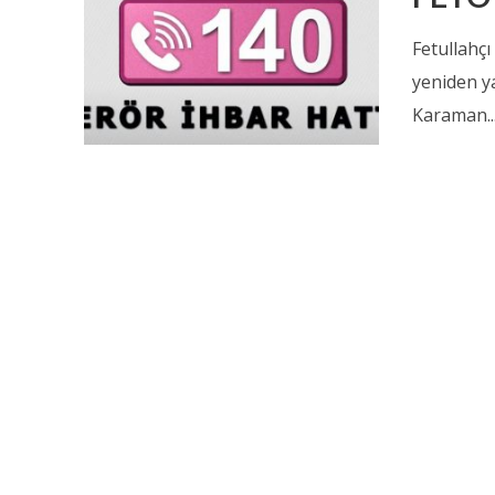
Fetullahç
yeniden y
Karaman..