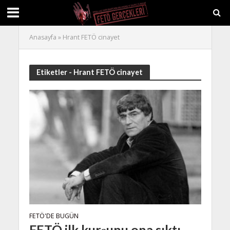
Anasayfa
»
Hrant FETÖ cinayet
Etiketler - Hrant FETÖ cinayet
FETÖ'DE BUGÜN
FETÖ ilk kurşunu ona sıktı