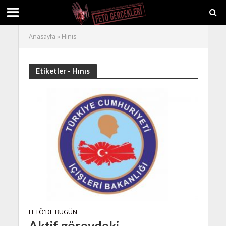
Anasayfa
»
Hınıs
Etiketler - Hınıs
FETÖ'DE BUGÜN
Aktif görevdeki