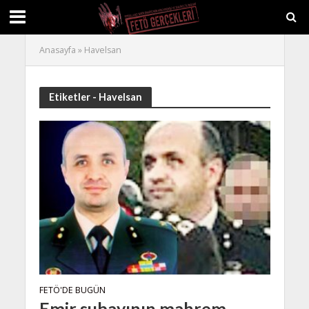
Anasayfa
»
Havelsan
Etiketler - Havelsan
FETÖ'DE BUGÜN
Emir subayının mahrem