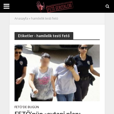
Anasayfa
»
hamilelik testi fetö
Etiketler - hamilelik testi fetö
FETÖ'DE BUGÜN
FETÖ’nün şeytani planı