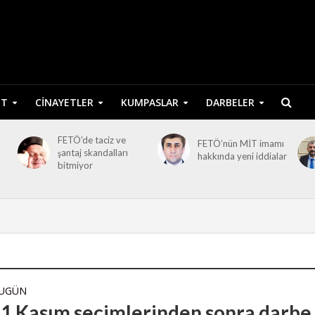
ET
CINAYETLER
KUMPASLAR
DARBELER
FETÖ’de taciz ve
FETÖ’nün MİT imamı
şantaj skandalları
hakkında yeni iddialar
bitmiyor
BUGÜN
1 Kasım seçimlerinden sonra darbe