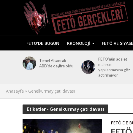
FETÖ’DE BUGÜN
KRONOLOJI
FETÖ VE SIYAS
FETÖ’nün adalet
Temel Alsancak
mahrem
ABD’de deşifre oldu
yapılanmasına göz
açtırılmıyor
Anasayfa
»
Genelkurmay çatı davası
Etiketler - Genelkurmay çatı davası
FETÖ'DE 
FETÖ 