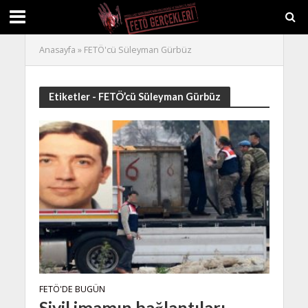
Anasayfa
»
FETÖ'cü Süleyman Gürbüz
Etiketler - FETÖ’cü Süleyman Gürbüz
FETÖ'DE BUGÜN
Sivil imamın bağlantıları