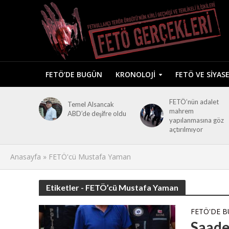
FETÖ’DE BUGÜN
KRONOLOJI
FETÖ VE SIYAS
FETÖ’nün adalet
Temel Alsancak
mahrem
ABD’de deşifre oldu
yapılanmasına göz
açtırılmıyor
Anasayfa
»
FETÖ'cü Mustafa Yaman
Etiketler - FETÖ’cü Mustafa Yaman
FETÖ'DE 
Saade