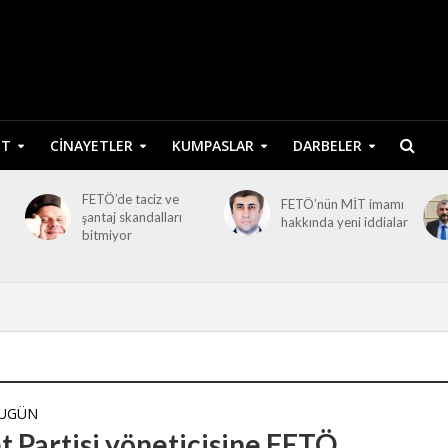
ET
CINAYETLER
KUMPASLAR
DARBELER
FETÖ’de taciz ve
FETÖ’nün MİT imamı
şantaj skandalları
hakkında yeni iddialar
bitmiyor
BUGÜN
t Partisi yöneticisine FETÖ