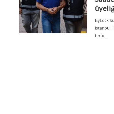
üyeliğ
ByLock kul
İstanbul 
terör...