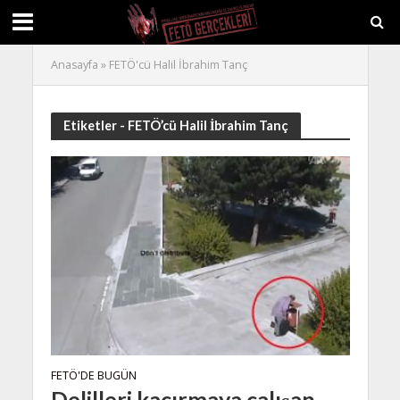
Anasayfa
»
FETÖ'cü Halil İbrahim Tanç
Etiketler - FETÖ’cü Halil İbrahim Tanç
FETÖ'DE BUGÜN
Delilleri kaçırmaya çalışan