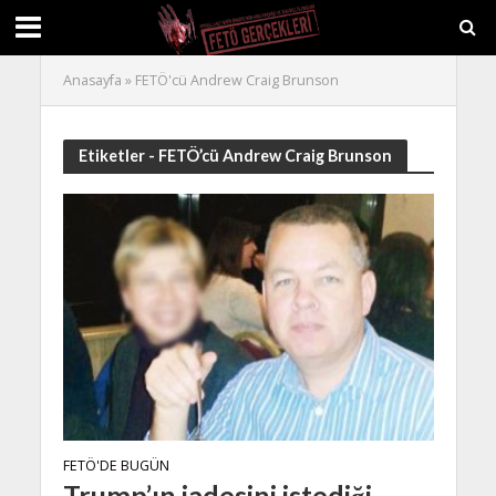
Anasayfa
»
FETÖ'cü Andrew Craig Brunson
Etiketler - FETÖ’cü Andrew Craig Brunson
FETÖ'DE BUGÜN
Trump’ın iadesini istediği