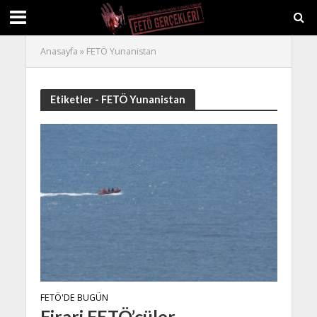
Anasayfa
»
FETÖ Yunanistan
Etiketler - FETÖ Yunanistan
FETÖ'DE BUGÜN
Firari FETÖ’cüler