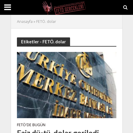
Anasayfa
»
FETÖ. dolar
Etiketler - FETÖ. dolar
FETÖ'DE BUGÜN
Faiz düştü, dolar geriledi,