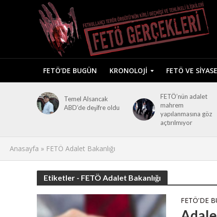
FETÖ’DE BUGÜN
KRONOLOJI
FETÖ VE SIYAS
FETÖ’nün adalet
Temel Alsancak
mahrem
ABD’de deşifre oldu
yapılanmasına göz
açtırılmıyor
Anasayfa
»
FETÖ Adalet Bakanlığı
Etiketler - FETÖ Adalet Bakanlığı
FETÖ'DE 
Adale