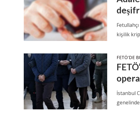
deşifr
Fetullahç
kişilik kr
FETÖ'DE 
FETÖ’
opera
İstanbul C
genelindek