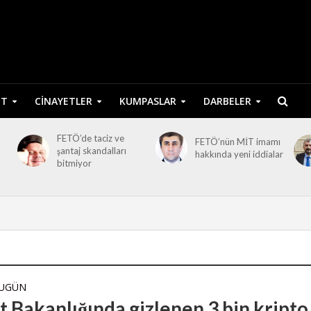
ET
CINAYETLER
KUMPASLAR
DARBELER
FETÖ’de taciz ve
FETÖ’nün MİT imamı
şantaj skandalları
hakkında yeni iddialar
bitmiyor
BUGÜN
t Bakanlığında gizlenen 3 bin kripto