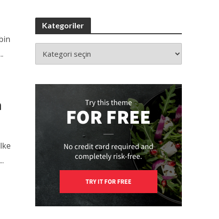
Kategoriler
bin
..
a
lke
..