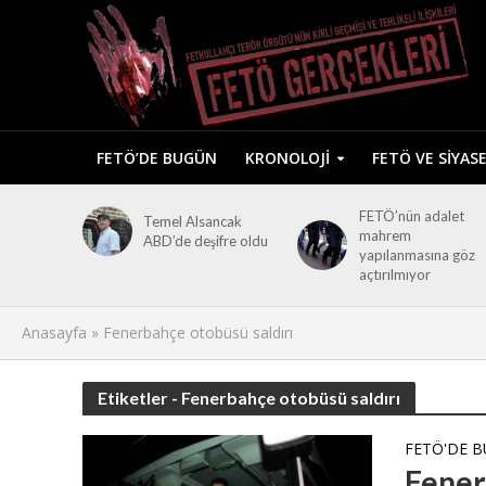
FETÖ’DE BUGÜN
KRONOLOJI
FETÖ VE SIYAS
FETÖ’nün adalet
Temel Alsancak
mahrem
ABD’de deşifre oldu
yapılanmasına göz
açtırılmıyor
Anasayfa
»
Fenerbahçe otobüsü saldırı
Etiketler - Fenerbahçe otobüsü saldırı
FETÖ'DE 
Fener