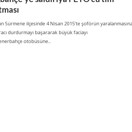
tması
n Sürmene ilçesinde 4 Nisan 2015’te şoförün yaralanmasın
acı durdurmayı başararak büyük faciayı
Fenerbahçe otobüsüne...