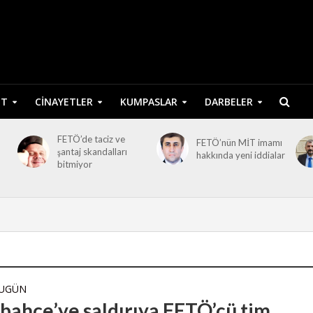
ET
CINAYETLER
KUMPASLAR
DARBELER
FETÖ’de taciz ve
FETÖ’nün MİT imamı
şantaj skandalları
hakkında yeni iddialar
bitmiyor
BUGÜN
bahçe’ye saldırıya FETÖ’cü tim