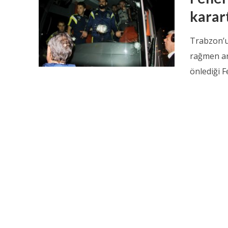
karar
Trabzon’u
rağmen ar
önlediği 