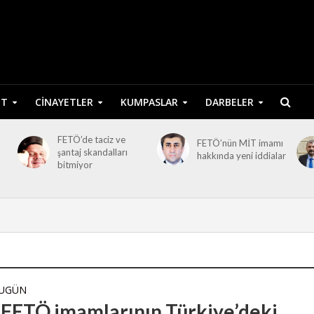
ET
CINAYETLER
KUMPASLAR
DARBELER
FETÖ’de taciz ve
FETÖ’nün MİT imamı
şantaj skandalları
hakkında yeni iddialar
bitmiyor
BUGÜN
i FETÖ imamlarının Türkiye’deki