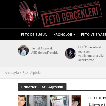
FETÖ’DE BUGÜN
KRONOLOJI
FETÖ VE SIYAS
FETÖ’nün adalet
Temel Alsancak
mahrem
ABD’de deşifre oldu
yapılanmasına göz
açtırılmıyor
Anasayfa
»
Fazıl Alptekin
Etiketler - Fazıl Alptekin
FETÖ'DE 
Firar