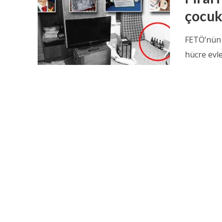
çocukl
FETÖ’nün ö
hücre evler