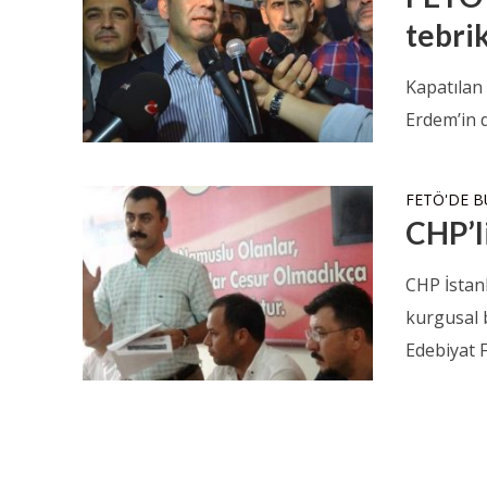
tebri
Kapatılan
Erdem’in d
FETÖ'DE 
CHP’l
CHP İstan
kurgusal 
Edebiyat Fe