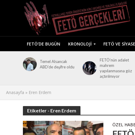
FETÖ’DE BUGÜN
KRONOLOJI
FETÖ VE SIYAS
FETÖ’nün adalet
Temel Alsancak
mahrem
ABD’de deşifre oldu
yapılanmasına göz
açtırılmıyor
Anasayfa
»
Eren Erdem
Etiketler - Eren Erdem
ÖZEL HAB
FETÖ 