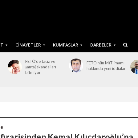
ET
CINAYETLER
KUMPASLAR
DARBELER
FETÖ’de taciz ve
FETÖ’nün MİT imamı
şantaj skandalları
hakkında yeni iddialar
bitmiyor
ER
firarisinden Kemal Kılıçdaroğlu’na