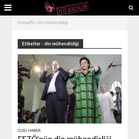
Anasayfa
»
din mühendisliği
Etiketler - din mühendisliği
ÖZEL HABER
FETÖ’nün din mühendisliği