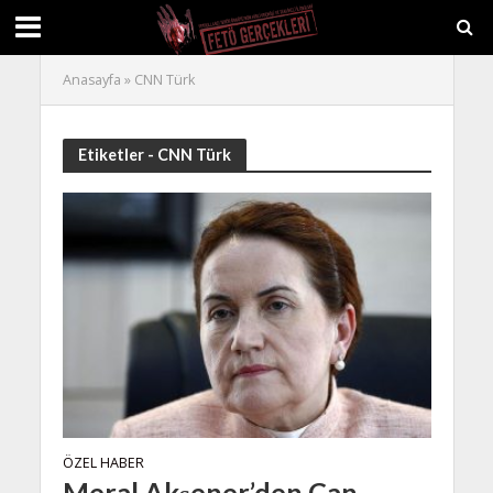
Anasayfa
»
CNN Türk
Etiketler - CNN Türk
ÖZEL HABER
Meral Akşener’den Can