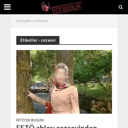
Anasayfa
»
cezaevi
Etiketler - cezaevi
FETÖ'DE BUGÜN
FETÖ ablası cezaevinden