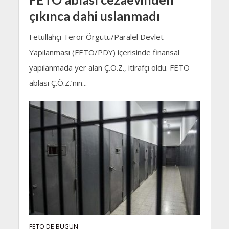
çıkınca dahi uslanmadı
Fetullahçı Terör Örgütü/Paralel Devlet
Yapılanması (FETÖ/PDY) içerisinde finansal
yapılanmada yer alan Ç.Ö.Z., itirafçı oldu. FETÖ
ablası Ç.Ö.Z.’nin...
FETÖ'DE BUGÜN