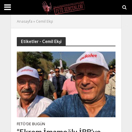
Anasayfa
»
Cemil Ekşi
Etiketler - Cemil Ekşi
FETÖ'DE BUGÜN
“Ekrem İmamoğlu İBB’ye