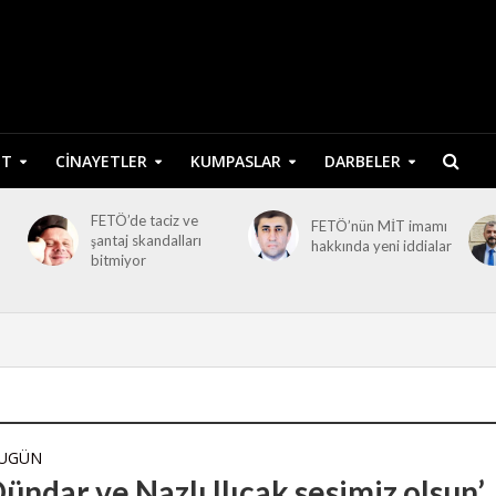
ET
CINAYETLER
KUMPASLAR
DARBELER
FETÖ’de taciz ve
FETÖ’nün MİT imamı
şantaj skandalları
hakkında yeni iddialar
bitmiyor
BUGÜN
ündar ve Nazlı Ilıcak sesimiz olsun’