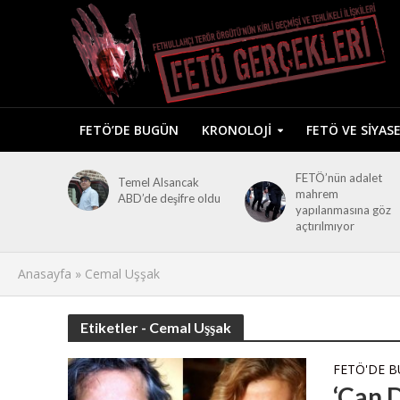
FETÖ’DE BUGÜN
KRONOLOJI
FETÖ VE SIYAS
FETÖ’nün adalet
Temel Alsancak
mahrem
ABD’de deşifre oldu
yapılanmasına göz
açtırılmıyor
Anasayfa
»
Cemal Uşşak
Etiketler - Cemal Uşşak
FETÖ'DE 
‘Can D