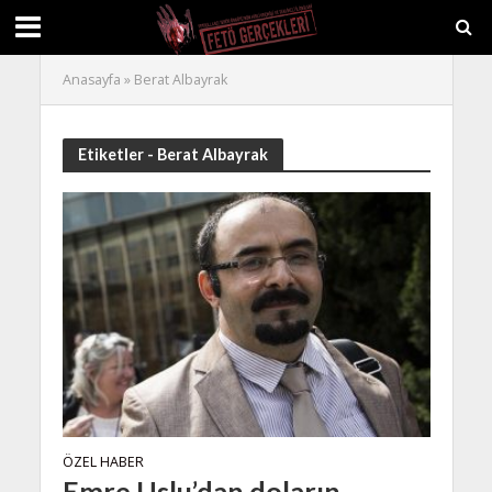
Anasayfa
»
Berat Albayrak
Etiketler - Berat Albayrak
ÖZEL HABER
Emre Uslu’dan doların