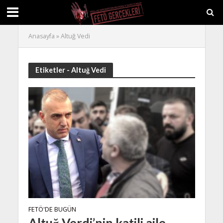
Anasayfa
»
Altuğ Vedi
Etiketler - Altuğ Vedi
FETÖ'DE BUGÜN
Altuğ Verdi’nin katili aile