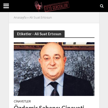
Anasayfa
»
Ali Suat Ertosun
Etiketler - Ali Suat Ertosun
CINAYETLER
Özdemir Sabancı Cinayeti