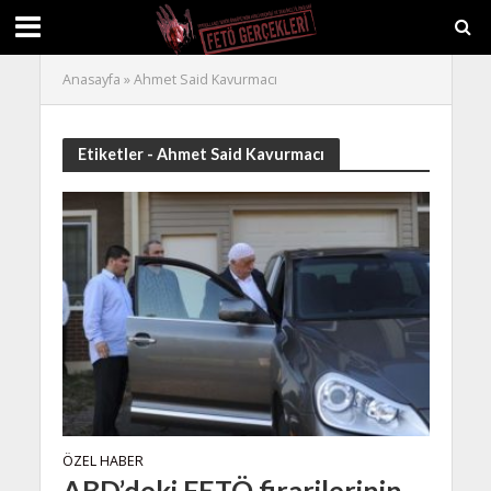
Anasayfa
»
Ahmet Said Kavurmacı
Etiketler - Ahmet Said Kavurmacı
ÖZEL HABER
ABD’deki FETÖ firarilerinin