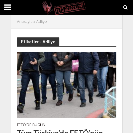
Anasayfa
»
Adliye
Etiketler - Adliye
FETÖ'DE BUGÜN
Tüm Türkiye’de FETÖ’nün