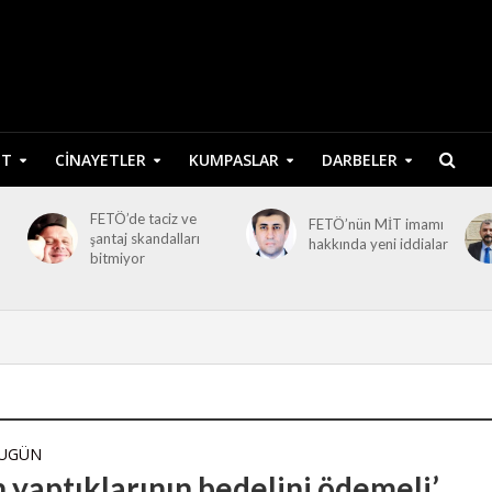
ET
CINAYETLER
KUMPASLAR
DARBELER
FETÖ’de taciz ve
FETÖ’nün MİT imamı
şantaj skandalları
hakkında yeni iddialar
bitmiyor
BUGÜN
n yaptıklarının bedelini ödemeli’