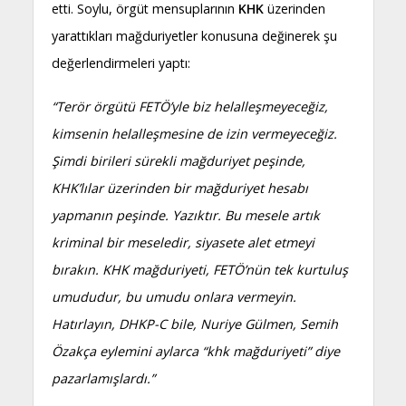
etti. Soylu, örgüt mensuplarının
KHK
üzerinden
yarattıkları mağduriyetler konusuna değinerek şu
değerlendirmeleri yaptı:
“Terör örgütü FETÖ’yle biz helalleşmeyeceğiz,
kimsenin helalleşmesine de izin vermeyeceğiz.
Şimdi birileri sürekli mağduriyet peşinde,
KHK’lılar üzerinden bir mağduriyet hesabı
yapmanın peşinde. Yazıktır. Bu mesele artık
kriminal bir meseledir, siyasete alet etmeyi
bırakın. KHK mağduriyeti, FETÖ’nün tek kurtuluş
umududur, bu umudu onlara vermeyin.
Hatırlayın, DHKP-C bile, Nuriye Gülmen, Semih
Özakça eylemini aylarca “khk mağduriyeti” diye
pazarlamışlardı.”