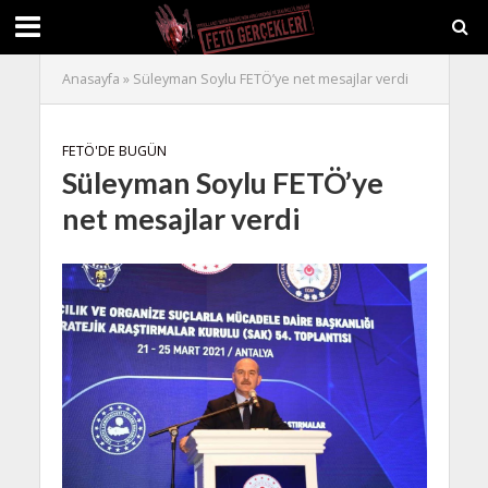
Anasayfa
»
Süleyman Soylu FETÖ’ye net mesajlar verdi
FETÖ'DE BUGÜN
Süleyman Soylu FETÖ’ye
net mesajlar verdi