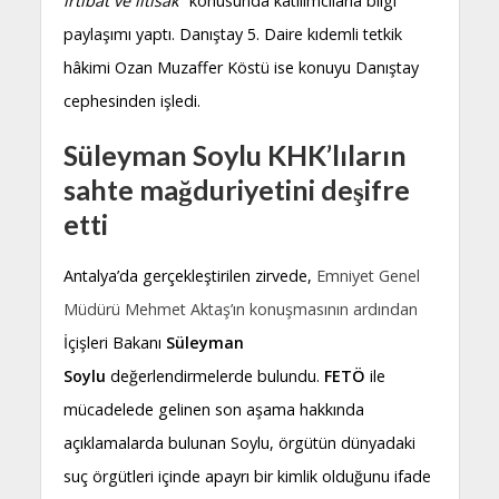
irtibat ve iltisak”
konusunda katılımcılarla bilgi
paylaşımı yaptı. Danıştay 5. Daire kıdemli tetkik
hâkimi Ozan Muzaffer Köstü ise konuyu Danıştay
cephesinden işledi.
Süleyman Soylu KHK’lıların
sahte mağduriyetini deşifre
etti
Antalya’da gerçekleştirilen zirvede,
Emniyet Genel
Müdürü Mehmet Aktaş’ın konuşmasının ardından
İçişleri Bakanı
Süleyman
Soylu
değerlendirmelerde bulundu.
FETÖ
ile
mücadelede gelinen son aşama hakkında
açıklamalarda bulunan Soylu, örgütün dünyadaki
suç örgütleri içinde apayrı bir kimlik olduğunu ifade