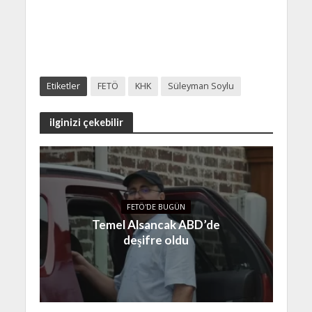
Etiketler
FETÖ
KHK
Süleyman Soylu
ilginizi çekebilir
FETÖ'DE BUGÜN
Temel Alsancak ABD’de
deşifre oldu