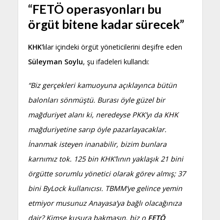
“FETÖ operasyonları bu
örgüt bitene kadar sürecek”
KHK
’lılar içindeki örgüt yöneticilerini deşifre eden
Süleyman Soylu
, şu ifadeleri kullandı:
“Biz gerçekleri kamuoyuna açıklayınca bütün
balonları sönmüştü. Burası öyle güzel bir
mağduriyet alanı ki, neredeyse PKK’yı da
KHK
mağduriyetine sarıp öyle pazarlayacaklar.
İnanmak isteyen inanabilir, bizim bunlara
karnımız tok. 125 bin KHK’lının yaklaşık 21 bini
örgütte sorumlu yönetici olarak görev almış; 37
bini ByLock kullanıcısı. TBMM’ye gelince yemin
etmiyor musunuz Anayasa’ya bağlı olacağınıza
dair? Kimse kusura bakmasın, biz o
FETÖ