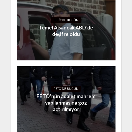
FETÖ'DE BUGÜN
Temel Alsancak ABD’de
deşifre oldu
FETÖ'DE BUGÜN
FETÖ’nün adalet mahrem
yapılanmasına göz
açtırılmıyor