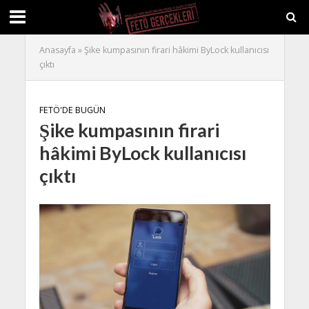
Anasayfa
»
Şike kumpasının firari hâkimi ByLock kullanıcısı
çıktı
FETÖ'DE BUGÜN
Şike kumpasının firari
hâkimi ByLock kullanıcısı
çıktı