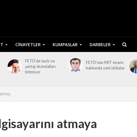
ET
CINAYETLER
KUMPASLAR
DARBELER
FETÖ’de taciz ve
FETÖ’nün MİT imamı
şantaj skandalları
hakkında yeni iddialar
bitmiyor
lanmış
lgisayarını atmaya