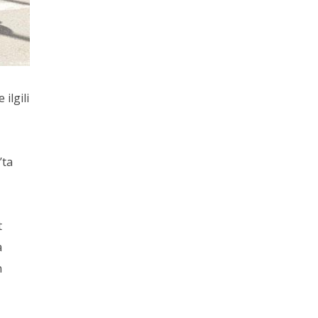
ilgili
’ta
t
a
n