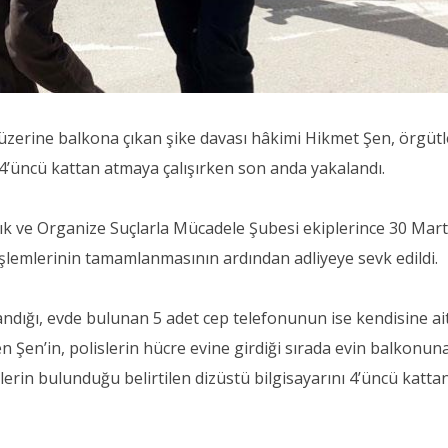
zerine balkona çıkan şike davası hâkimi Hikmet Şen, örgütle 
rı 4’üncü kattan atmaya çalışırken son anda yakalandı.
ık ve Organize Suçlarla Mücadele Şubesi ekiplerince 30 Mart
işlemlerinin tamamlanmasının ardından adliyeye sevk edildi.
ndığı, evde bulunan 5 adet cep telefonunun ise kendisine ai
n Şen’in, polislerin hücre evine girdiği sırada evin balkonun
ilgilerin bulunduğu belirtilen dizüstü bilgisayarını 4’üncü katta