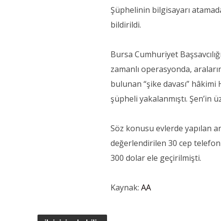
Şüphelinin bilgisayarı atamada
bildirildi.
Bursa Cumhuriyet Başsavcılığı
zamanlı operasyonda, araları
bulunan “şike davası” hâkimi Hi
şüpheli yakalanmıştı. Şen’in 
Söz konusu evlerde yapılan ar
değerlendirilen 30 cep telefonu,
300 dolar ele geçirilmişti.
Kaynak:
AA