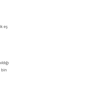
ik eş
ldığı
3 bin