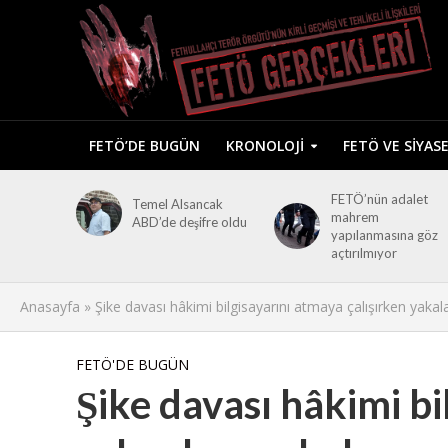
FETÖ’DE BUGÜN
KRONOLOJI
FETÖ VE SIYAS
FETÖ’nün adalet
Temel Alsancak
mahrem
ABD’de deşifre oldu
yapılanmasına göz
açtırılmıyor
Anasayfa
»
Şike davası hâkimi bilgisayarını atmaya çalışırken yaka
FETÖ'DE BUGÜN
Şike davası hâkimi bi