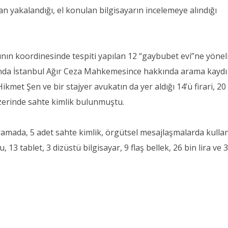
n yakalandığı, el konulan bilgisayarın incelemeye alındığı
nın koordinesinde tespiti yapılan 12 “gaybubet evi”ne yönel
nda İstanbul Ağır Ceza Mahkemesince hakkında arama kaydı
kmet Şen ve bir stajyer avukatın da yer aldığı 14’ü firari, 20
üzerinde sahte kimlik bulunmuştu.
amada, 5 adet sahte kimlik, örgütsel mesajlaşmalarda kullanı
 13 tablet, 3 dizüstü bilgisayar, 9 flaş bellek, 26 bin lira ve 