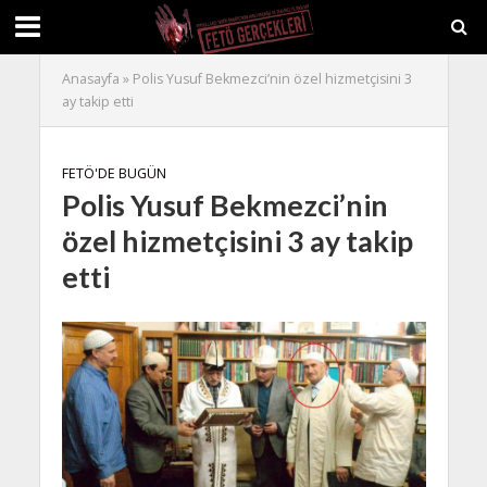
Anasayfa
»
Polis Yusuf Bekmezci’nin özel hizmetçisini 3
ay takip etti
FETÖ'DE BUGÜN
Polis Yusuf Bekmezci’nin
özel hizmetçisini 3 ay takip
etti