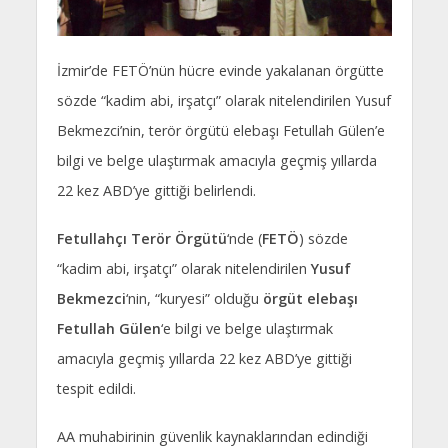
İzmir’de FETÖ’nün hücre evinde yakalanan örgütte
sözde “kadim abi, irşatçı” olarak nitelendirilen Yusuf
Bekmezci’nin, terör örgütü elebaşı Fetullah Gülen’e
bilgi ve belge ulaştırmak amacıyla geçmiş yıllarda
22 kez ABD’ye gittiği belirlendi.
Fetullahçı Terör Örgütü
‘nde (
FETÖ
) sözde
“kadim abi, irşatçı” olarak nitelendirilen
Yusuf
Bekmezci
‘nin, “kuryesi” olduğu
örgüt elebaşı
Fetullah Gülen
‘e bilgi ve belge ulaştırmak
amacıyla geçmiş yıllarda 22 kez ABD’ye gittiği
tespit edildi.
AA muhabirinin güvenlik kaynaklarından edindiği