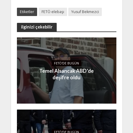
Etiketler
FETÖ elebaşı
Yusuf Bekmezci
ilginizi çekebilir
FETÖ'DE BUGÜN
Temel Alsancak ABD’de
deşifre oldu
FETÖ'DE BUGÜN