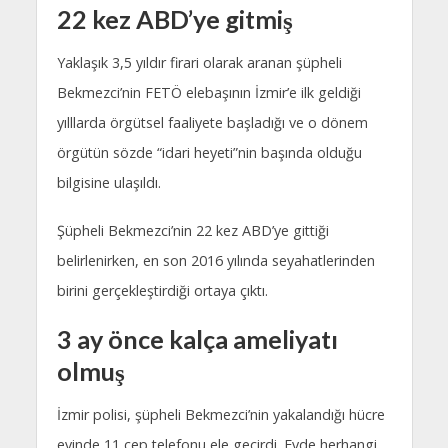
22 kez ABD’ye gitmiş
Yaklaşık 3,5 yıldır firari olarak aranan şüpheli
Bekmezci’nin FETÖ elebaşının İzmir’e ilk geldiği
yılllarda örgütsel faaliyete başladığı ve o dönem
örgütün sözde “idari heyeti”nin başında olduğu
bilgisine ulaşıldı.
Şüpheli Bekmezci’nin 22 kez ABD’ye gittiği
belirlenirken, en son 2016 yılında seyahatlerinden
birini gerçekleştirdiği ortaya çıktı.
3 ay önce kalça ameliyatı
olmuş
İzmir polisi, şüpheli Bekmezci’nin yakalandığı hücre
evinde 11 cep telefonu ele geçirdi. Evde herhangi