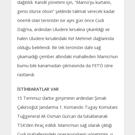
dağıtıldı. Kandil yönetimi için, “Mamo’yu kurtarın,
gerisi ölürse ölsün” şeklinde talimat verecek kadar
önemli olan teröristin ise aynı gün önce Cudi
Dağı’na, ardından Uludere kırsalına çıkarıldığı ve
halen Uludere kırsalındaki Kel Mehmet dağlarında
olduğu belirlendi. Bir tek teröristin dahi sağ
çıkamadığı çember altındaki mahalleden Mamo’nun
burnu bile kanamadan çıkmasında da FETÖ izine
rastlandı.
İSTİHBARATLAR VAR
15 Temmuz darbe girişiminin ardından Şırnak
Çakırsöğüt Jandarma 1. Komando Tugay Komutanı
Tuğgeneral Ali Osman Gürcan da tutuklanarak
TSK’den ihraç edildi. Mamo’nun sağ olarak çıktığı
Cudi mahallesindeki operasyonların yönetimini, o