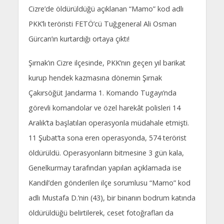
Cizre’de öldürüldüğü açıklanan “Mamo” kod adlı
PKK’lı teröristi FETÖ’cü Tuğgeneral Ali Osman
Gürcan’ın kurtardığı ortaya çıktı!
Şırnak’ın Cizre ilçesinde, PKK’nın geçen yıl barikat
kurup hendek kazmasına dönemin Şırnak
Çakırsöğüt Jandarma 1. Komando Tugayı’nda
görevli komandolar ve özel harekât polisleri 14
Aralık’ta başlatılan operasyonla müdahale etmişti.
11 Şubat’ta sona eren operasyonda, 574 terörist
öldürüldü. Operasyonların bitmesine 3 gün kala,
Genelkurmay tarafından yapılan açıklamada ise
Kandil’den gönderilen ilçe sorumlusu “Mamo” kod
adlı Mustafa D.’nin (43), bir binanın bodrum katında
öldürüldüğü belirtilerek, ceset fotoğrafları da