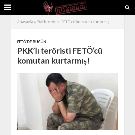
Anasayfa
»
PKK’lı teröristi FETÖ’cü komutan kurtarmış!
FETÖ'DE BUGÜN
PKK’lı teröristi FETÖ’cü
komutan kurtarmış!