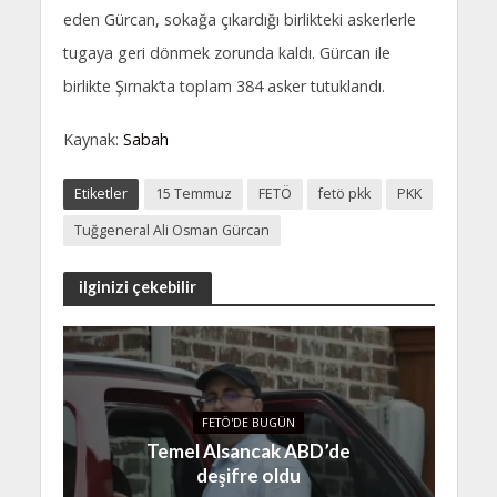
eden Gürcan, sokağa çıkardığı birlikteki askerlerle
tugaya geri dönmek zorunda kaldı. Gürcan ile
birlikte Şırnak’ta toplam 384 asker tutuklandı.
Kaynak:
Sabah
Etiketler
15 Temmuz
FETÖ
fetö pkk
PKK
Tuğgeneral Ali Osman Gürcan
ilginizi çekebilir
FETÖ'DE BUGÜN
Temel Alsancak ABD’de
deşifre oldu