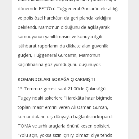
dönemde FETÖ’cü Tuğgeneral Gürcan’ın ele aldığı
ve polis özel harekâtın da geri planda kaldığını
belirlendi. Mamo’nun öldüğünü de açıklayarak
kamuoyunun yanıltılmasını ve konuyla ilgili
istihbarat raporlarını da dikkate alan güvenlik
güçleri, Tuğgeneral Gürcan’ın, Mamo’nun
kaçırılmasına göz yumduğunu düşünüyor.
KOMANDOLARI SOKAĞA ÇIKARMIŞTI
15 Temmuz gecesi saat 21.00’de Çakırsöğüt
Tugayı’ndaki askerlere “Harekâta hazır biçimde
toplanılması” emrini veren Ali Osman Gürcan,
komandoların dış dünyayla bağlantısını kopardı.
TOMA ve zırhlı araçlarla önünü kesen polisleri,
“Yolu açın, yoksa sizin için iyi olmaz” diye tehdit