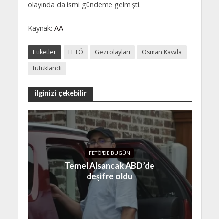
olayında da ismi gündeme gelmişti.
Kaynak:
AA
Etiketler
FETÖ
Gezi olayları
Osman Kavala
tutuklandı
ilginizi çekebilir
FETÖ'DE BUGÜN
Temel Alsancak ABD’de
deşifre oldu