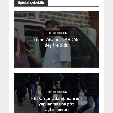
ilginizi çekebilir
FETÖ'DE BUGÜN
Temel Alsancak ABD’de
deşifre oldu
FETÖ'DE BUGÜN
FETÖ’nün adalet mahrem
yapılanmasına göz
açtırılmıyor