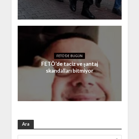
FETÖ'DE BUGÜN
FETÖ’de taciz ve şantaj
skandalları bitmiyor
Ara