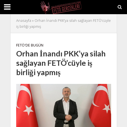
Anasayfa
»
Orhan İnandı PKK’ya silah sağlayan FETÖ’cüyle
iş birliği yapmış
FETÖ'DE BUGÜN
Orhan İnandı PKK’ya silah
sağlayan FETÖ’cüyle iş
birliği yapmış