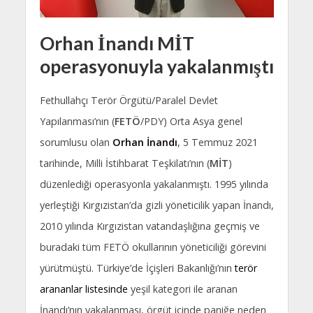
Orhan İnandı MİT
operasyonuyla yakalanmıştı
Fethullahçı Terör Örgütü/Paralel Devlet
Yapılanması’nın (
FETÖ
/PDY) Orta Asya genel
sorumlusu olan
Orhan İnandı
, 5 Temmuz 2021
tarihinde, Milli İstihbarat Teşkilatı’nın (
MİT
)
düzenlediği operasyonla yakalanmıştı. 1995 yılında
yerleştiği Kırgızistan’da gizli yöneticilik yapan İnandı,
2010 yılında Kırgızistan vatandaşlığına geçmiş ve
buradaki tüm FETÖ okullarının yöneticiliği görevini
yürütmüştü. Türkiye’de İçişleri Bakanlığı’nın
terör
arananlar listesinde
yeşil kategori ile aranan
İnandı’nın yakalanması, örgüt içinde paniğe neden