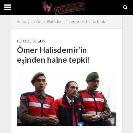
Anasayfa
»
Ömer Halisdemir’in eşinden haine tepki!
FETÖ'DE BUGÜN
Ömer Halisdemir’in
eşinden haine tepki!