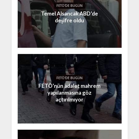
FETÖ'DE BUGÜN
Temel Alsancak ABD’de
deşifre oldu
FETÖ'DE BUGÜN
FETÖ’nün adalet mahrem
yapılanmasına göz
açtırılmıyor