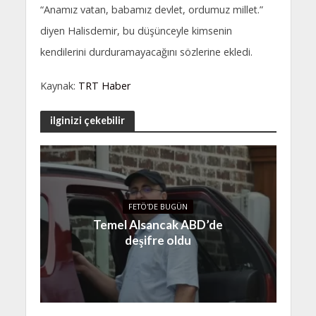
“Anamız vatan, babamız devlet, ordumuz millet.”
diyen Halisdemir, bu düşünceyle kimsenin
kendilerini durduramayacağını sözlerine ekledi.
Kaynak:
TRT Haber
ilginizi çekebilir
FETÖ'DE BUGÜN
Temel Alsancak ABD’de
deşifre oldu