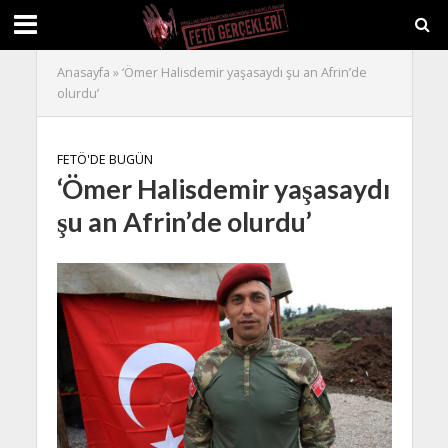
Anasayfa
»
‘Ömer Halisdemir yaşasaydı şu an Afrin’de
olurdu’
FETÖ'DE BUGÜN
‘Ömer Halisdemir yaşasaydı
şu an Afrin’de olurdu’